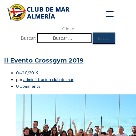
Close
Buscar:
Gimnasio
II Evento Crossgym 2019
Inicio
04/10/2019
/
por
administracion club de mar
Eventos
0 Comments
/
Gimnasio