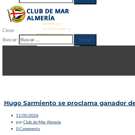
RUNNING
NATACIÓN
ACTUALIDAD
CONTACTO
ZONA DE SOCIOS
RESERVAS
Close
ESTATUTOS Y
NORMATIVAS
Buscar:
DATOS SOCIOS
Hugo Sarmiento se proclama ganador del
11/05/2026
por
Club de Mar Almería
0 Comments