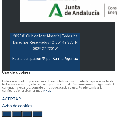
2025 © Club de Mar Almería
| Todos los
Derechos Reservados |
⚓ 36º 49.870' N
002º 27.720' W
Hecho con pasión 🧡 por Karma Agencia
Uso de cookies
Utilizamos cookies propias para el correcto funcionamiento de la página web y de
todos sus servicios, y de terceros para analizar el tráfico en nuestra página web. Si
continua navegando, consideramos que acepta su uso. Puede cambiar la
configuración u obtener más
INFO.
ACEPTAR
Aviso de cookies