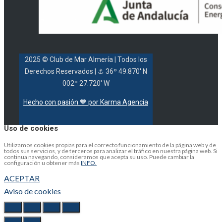
2025 © Club de Mar Almería
| Todos los
Derechos Reservados |
⚓ 36º 49.870' N
002º 27.720' W
Hecho con pasión 🧡 por Karma Agencia
Uso de cookies
Utilizamos cookies propias para el correcto funcionamiento de la página web y de
todos sus servicios, y de terceros para analizar el tráfico en nuestra página web. Si
continua navegando, consideramos que acepta su uso. Puede cambiar la
configuración u obtener más
INFO.
ACEPTAR
Aviso de cookies