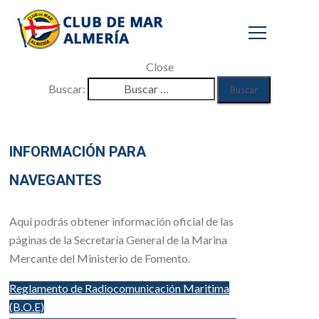
Close
Buscar:
Navegantes
INFORMACIÓN PARA
Inicio
/
NAVEGANTES
Secciones
/
Aquí podrás obtener información oficial de las
Navegantes
páginas de la Secretaría General de la Marina
Mercante del Ministerio de Fomento.
Reglamento de Radiocomunicación Maritima
(B.O.E)