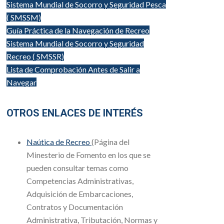
Sistema Mundial de Socorro y Seguridad Pesca
( SMSSM)
Guía Práctica de la Navegación de Recreo
Sistema Mundial de Socorro y Seguridad
Recreo ( SMSSR)
Lista de Comprobación Antes de Salir a
Navegar
OTROS ENLACES DE INTERÉS
Naútica de Recreo
(Página del
Minesterio de Fomento en los que se
pueden consultar temas como
Competencias Administrativas,
Adquisición de Embarcaciones,
Contratos y Documentación
Administrativa, Tributación, Normas y