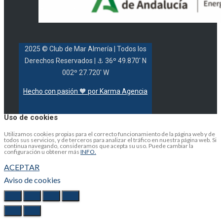
2025 © Club de Mar Almería
| Todos los
Derechos Reservados |
⚓ 36º 49.870' N
002º 27.720' W
Hecho con pasión 🧡 por Karma Agencia
Uso de cookies
Utilizamos cookies propias para el correcto funcionamiento de la página web y de
todos sus servicios, y de terceros para analizar el tráfico en nuestra página web. Si
continua navegando, consideramos que acepta su uso. Puede cambiar la
configuración u obtener más
INFO.
ACEPTAR
Aviso de cookies