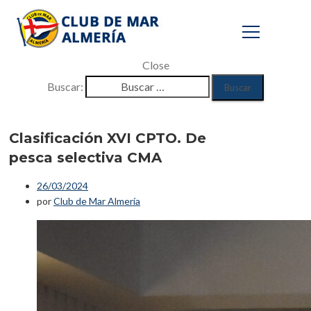
Close
Buscar:
Clasificación XVI
CPTO. De pesca
Clasificación XVI CPTO. De
pesca selectiva CMA
selectiva CMA
26/03/2024
Inicio
por
Club de Mar Almería
/
Eventos
/
Clasificación XVI CPTO. De pesca
selectiva CMA