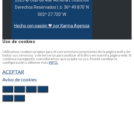
Derechos Reservados |
⚓ 36º 49.870' N
002º 27.720' W
Hecho con pasión 🧡 por Karma Agencia
Uso de cookies
Utilizamos cookies propias para el correcto funcionamiento de la página web y de
todos sus servicios, y de terceros para analizar el tráfico en nuestra página web. Si
continua navegando, consideramos que acepta su uso. Puede cambiar la
configuración u obtener más
INFO.
ACEPTAR
Aviso de cookies