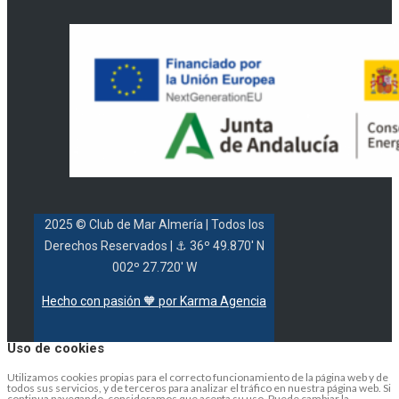
2025 © Club de Mar Almería
| Todos los
Derechos Reservados |
⚓ 36º 49.870' N
002º 27.720' W
Hecho con pasión 🧡 por Karma Agencia
Uso de cookies
Utilizamos cookies propias para el correcto funcionamiento de la página web y de
todos sus servicios, y de terceros para analizar el tráfico en nuestra página web. Si
continua navegando, consideramos que acepta su uso. Puede cambiar la