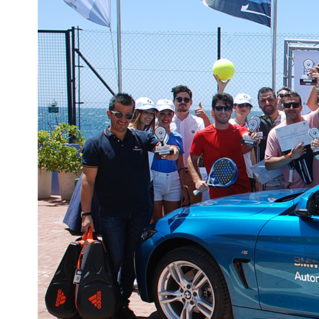
Pádel
/
BMW Pádel Grand Tour concluye con
finales de alto nivel