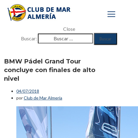
Close
Buscar:
BMW Pádel
Grand Tour
BMW Pádel Grand Tour
concluye con finales de alto
concluye con
nivel
finales de alto
04/07/2018
nivel
por
Club de Mar Almería
Inicio
/
Eventos
/