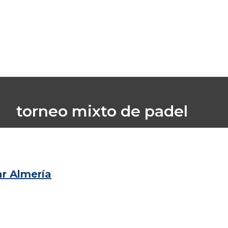
torneo mixto de padel
Inicio
/
torneo mixto de padel
ar Almería