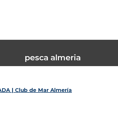
pesca almeria
Inicio
/
pesca almeria
A | Club de Mar Almería