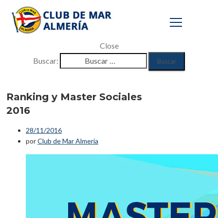
Close
Buscar:
Ranking y Master
Sociales 2016
Ranking y Master Sociales
2016
Inicio
28/11/2016
/
por
Club de Mar Almería
Eventos
/
Ranking y Master Sociales 2016