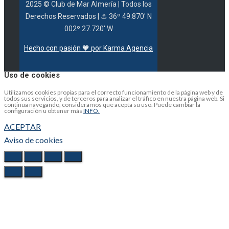
2025 © Club de Mar Almería
| Todos los
Derechos Reservados |
⚓ 36º 49.870' N
002º 27.720' W
Hecho con pasión 🧡 por Karma Agencia
Uso de cookies
Utilizamos cookies propias para el correcto funcionamiento de la página web y de
todos sus servicios, y de terceros para analizar el tráfico en nuestra página web. Si
continua navegando, consideramos que acepta su uso. Puede cambiar la
configuración u obtener más
INFO.
ACEPTAR
Aviso de cookies