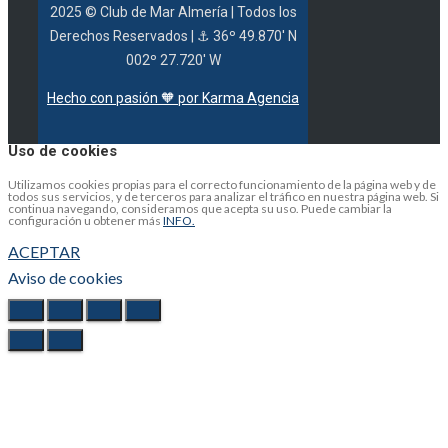
2025 © Club de Mar Almería
| Todos los
Derechos Reservados |
⚓ 36º 49.870' N
002º 27.720' W
Hecho con pasión 🧡 por Karma Agencia
Uso de cookies
Utilizamos cookies propias para el correcto funcionamiento de la página web y de
todos sus servicios, y de terceros para analizar el tráfico en nuestra página web. Si
continua navegando, consideramos que acepta su uso. Puede cambiar la
configuración u obtener más
INFO.
ACEPTAR
Aviso de cookies