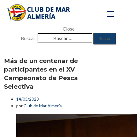
Close
Buscar:
Más de un
centenar de
Más de un centenar de
participantes en el XV
participantes en
Campeonato de Pesca
el XV
Selectiva
Campeonato de
14/03/2023
Pesca Selectiva
por
Club de Mar Almería
Inicio
/
Eventos