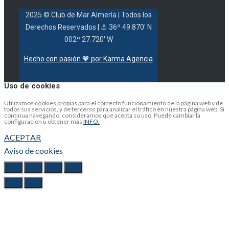
2025 © Club de Mar Almería
| Todos los
Derechos Reservados |
⚓ 36º 49.870' N
002º 27.720' W
Hecho con pasión 🧡 por Karma Agencia
Uso de cookies
Utilizamos cookies propias para el correcto funcionamiento de la página web y de
todos sus servicios, y de terceros para analizar el tráfico en nuestra página web. Si
continua navegando, consideramos que acepta su uso. Puede cambiar la
configuración u obtener más
INFO.
ACEPTAR
Aviso de cookies