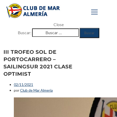
Close
Buscar:
III TROFEO SOL
DE
III TROFEO SOL DE
PORTOCARRERO –
PORTOCARRERO
SAILINGSUR 2021 CLASE
– SAILINGSUR
OPTIMIST
2021 CLASE
02/11/2021
OPTIMIST
por
Club de Mar Almería
Inicio
/
Eventos