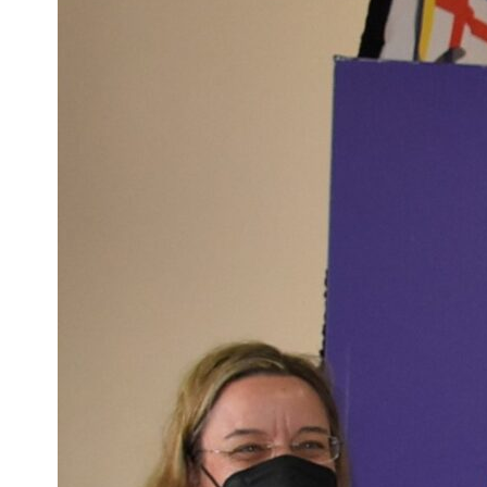
/
Deportes Náuticos
/
III TROFEO SOL DE PORTOCARRERO
– SAILINGSUR 2021 CLASE OPTIMIST