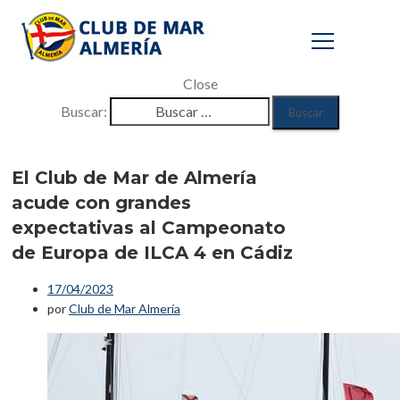
Close
Buscar:
El Club de Mar de
Almería acude
El Club de Mar de Almería
acude con grandes
con grandes
expectativas al Campeonato
expectativas al
de Europa de ILCA 4 en Cádiz
Campeonato de
17/04/2023
Europa de ILCA 4
por
Club de Mar Almería
en Cádiz
Inicio