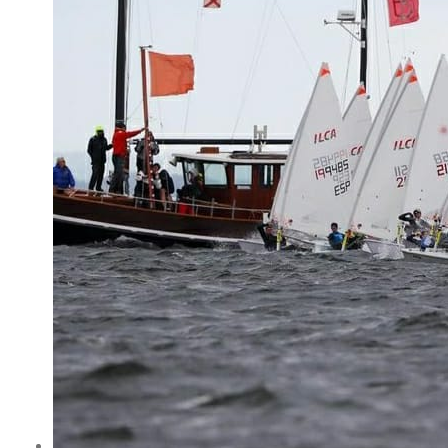
/
Eventos
/
Deportes Náuticos
/
El Club de Mar de Almería acude con
grandes expectativas al Campeonato
de Europa de ILCA 4 en Cádiz