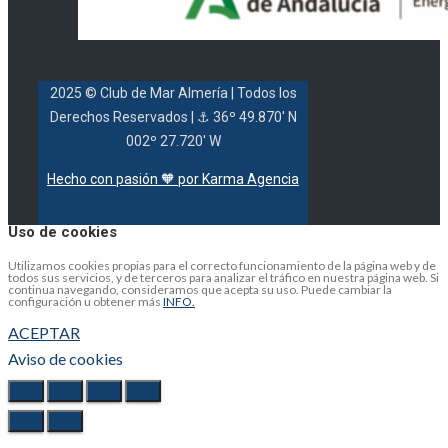
2025 © Club de Mar Almería
| Todos los
Derechos Reservados |
⚓ 36º 49.870' N
002º 27.720' W
Hecho con pasión 🧡 por Karma Agencia
Uso de cookies
Utilizamos cookies propias para el correcto funcionamiento de la página web y de
todos sus servicios, y de terceros para analizar el tráfico en nuestra página web. Si
continua navegando, consideramos que acepta su uso. Puede cambiar la
configuración u obtener más
INFO.
ACEPTAR
Aviso de cookies