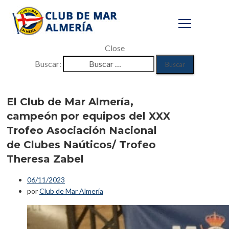
Close
Buscar:
El Club de Mar
Almería,
El Club de Mar Almería,
campeón por equipos del XXX
campeón por
Trofeo Asociación Nacional
equipos del XXX
de Clubes Naúticos/ Trofeo
Trofeo
Theresa Zabel
Asociación
06/11/2023
Nacional de
por
Club de Mar Almería
Clubes Naúticos/