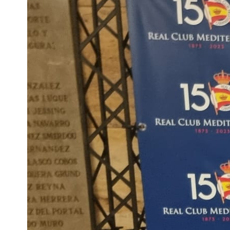
Trofeo Theresa
Zabel
Inicio
/
Sin categoría
/
El Club de Mar Almería, campeón por
equipos del XXX Trofeo Asociación
Nacional de Clubes Naúticos/ Trofeo
Theresa Zabel