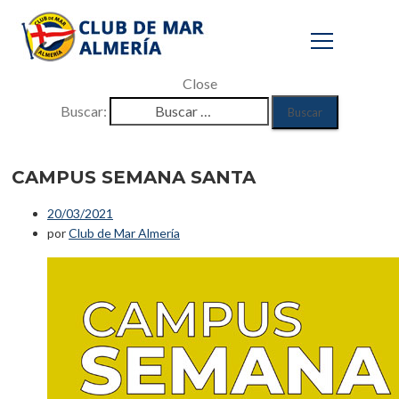
Close
Buscar:
CAMPUS
SEMANA SANTA
CAMPUS SEMANA SANTA
20/03/2021
Inicio
por
Club de Mar Almería
/
Eventos
/
Gimnasio
/
CAMPUS SEMANA SANTA