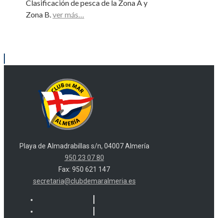
Clasificación de pesca de la Zona A y
Zona B.
ver más…
Playa de Almadrabillas s/n, 04007 Almería
950 23 07 80
Fax: 950 621 147
secretaria@clubdemaralmeria.es