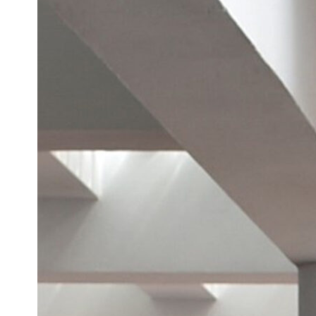
/
Deportes Náuticos
/
CAMPEONATO DE ANDALUCÍA 2022
CLASES ILCA 4 E ILCA 6| Club de Mar
Almería