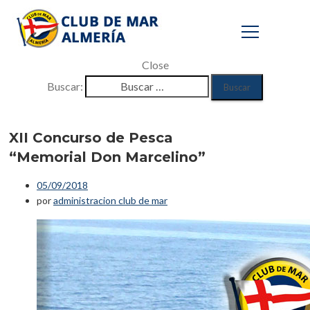
Close
Buscar:
XII Concurso de
Pesca “Memorial
XII Concurso de Pesca
“Memorial Don Marcelino”
Don Marcelino”
05/09/2018
Inicio
por
administracion club de mar
/
Eventos
/
Deportes Náuticos
/
XII Concurso de Pesca “Memorial Don