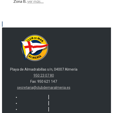
Zona B.
ver más…
Playa de Almadrabillas s/n, 04007 Almería
950 23 07 80
Fax: 950 621 147
secretaria@clubdemaralmeria.es