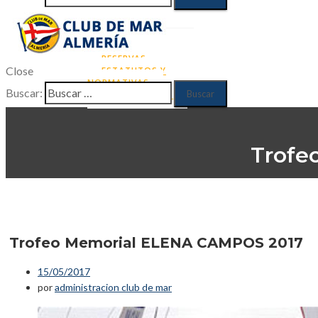
RUNNING
NATACIÓN
ACTUALIDAD
CONTACTO
ZONA DE SOCIOS
RESERVAS
Close
ESTATUTOS Y
NORMATIVAS
Buscar:
DATOS SOCIOS
Trofe
Trofeo Memorial ELENA CAMPOS 2017
15/05/2017
por
administracion club de mar