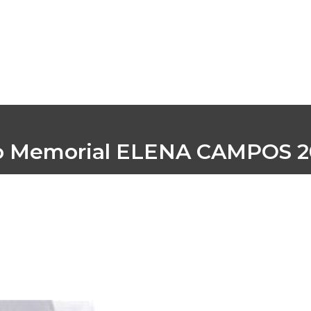
o Memorial ELENA CAMPOS 2
Inicio
/
Eventos
/
Vela
/
Crucero