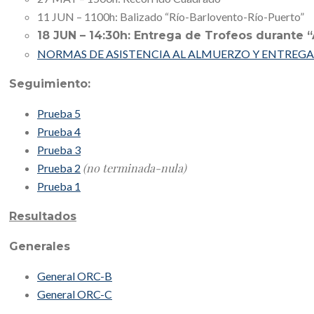
11 JUN – 1100h: Balizado “Río-Barlovento-Río-Puerto”
18 JUN – 14:30h: Entrega de Trofeos durante 
NORMAS DE ASISTENCIA AL ALMUERZO Y ENTREGA
Seguimiento:
Prueba 5
Prueba 4
Prueba 3
(no terminada-nula)
Prueba 2
Prueba 1
Resultados
Generales
General ORC-B
General ORC-C