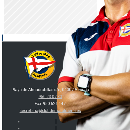
Playa de Almadrabillas s/n, 04007 Almería
950 23 07 80
Fax: 950 621 147
secretaria@clubdemaralmeria.es