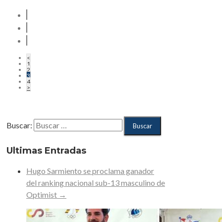
<
1
2
3
4
>
Buscar:
Ultimas Entradas
Hugo Sarmiento se proclama ganador
del ranking nacional sub-13 masculino de
Optimist
→