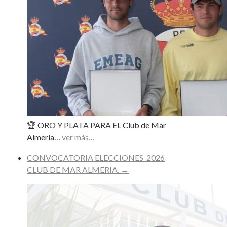
🏆 ORO Y PLATA PARA EL Club de Mar
Almería…
ver más…
CONVOCATORIA ELECCIONES_2026
CLUB DE MAR ALMERIA.
→