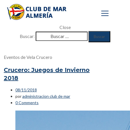
Close
Buscar:
Crucero
Eventos de Vela Crucero
Inicio
Crucero: Juegos de Invierno
/
2018
Eventos
/
08/11/2018
Vela
por
administracion club de mar
/
0 Comments
Crucero